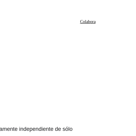
Panzer Fantasy
Universo
Colabora
Tienda
oya el Proye
tribuye con tu donación y siéntete parte de este manico
tamente independiente de sólo 