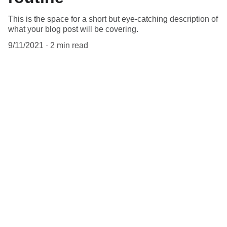
This is the space for a short but eye-catching description of
what your blog post will be covering.
9/11/2021
2 min read
When it comes to blogs, you want to 
make sure that you’re not too general 
in your body copy. If you’re thinking 
about a content marketing strategy, 
the better you tailor your content to 
your audience, the better 